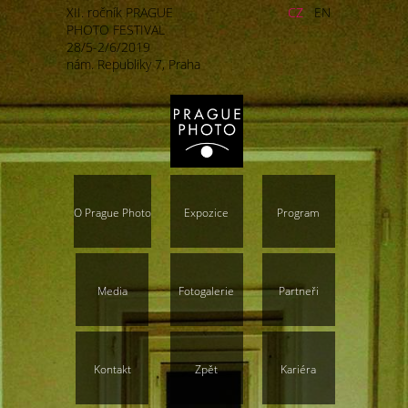
XII. ročník PRAGUE
CZ
EN
PHOTO FESTIVAL
28/5-2/6/2019
nám. Republiky 7, Praha
O Prague Photo
Expozice
Program
Media
Fotogalerie
Partneři
Kontakt
Zpět
Kariéra