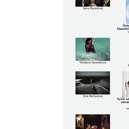
Jana Bauerová
Ústa
Západoče
Tatsiana Spasskova
Eva Nečasová
Vyšší od
střed
Iv