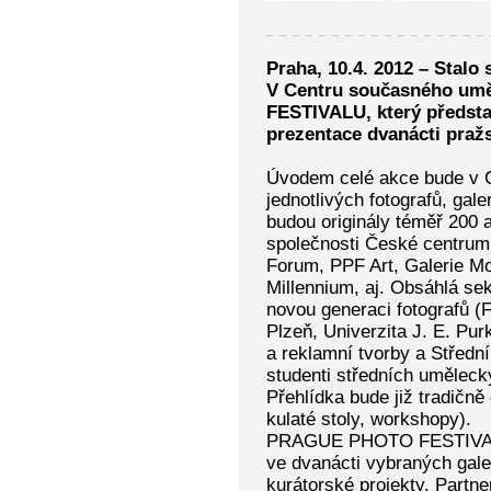
Praha, 10.4. 2012 – Stalo s
V Centru současného umě
FESTIVALU, který představí
prezentace dvanácti pražs
Úvodem celé akce bude v C
jednotlivých fotografů, gale
budou originály téměř 200 a
společnosti České centrum 
Forum, PPF Art, Galerie Mo
Millennium, aj. Obsáhlá s
novou generaci fotografů (
Plzeň, Univerzita J. E. Pu
a reklamní tvorby a Středn
studenti středních uměleck
Přehlídka bude již tradič
kulaté stoly, workshopy).
PRAGUE PHOTO FESTIVALU 
ve dvanácti vybraných gale
kurátorské projekty. Partn