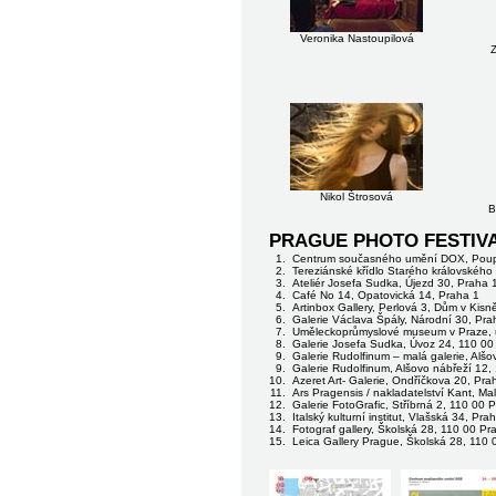
Veronika Nastoupilová
Nikol Štrosová
B
PRAGUE PHOTO FESTIVAL –
1.
Centrum současného umění DOX, Poup
2.
Tereziánské křídlo Starého královskéh
3.
Ateliér Josefa Sudka, Újezd 30, Praha 
4.
Café No 14, Opatovická 14, Praha 1
5.
Artinbox Gallery, Perlová 3, Dům v Kisn
6.
Galerie Václava Špály, Národní 30, Pra
7.
Uměleckoprůmyslové museum v Praze, ul
8.
Galerie Josefa Sudka, Úvoz 24, 110 00
9.
Galerie Rudolfinum – malá galerie, Alš
9.
Galerie Rudolfinum, Alšovo nábřeží 12,
10.
Azeret Art- Galerie, Ondříčkova 20, Pra
11.
Ars Pragensis / nakladatelství Kant, M
12.
Galerie FotoGrafic, Stříbrná 2, 110 00 
13.
Italský kulturní institut, Vlašská 34, Pra
14.
Fotograf gallery, Školská 28, 110 00 Pr
15.
Leica Gallery Prague, Školská 28, 110 