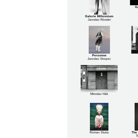
Ga
Galerie Millennium
Jaroslav Rössler
Personne
Jaroslav Skopec
Miroslav Hák
Roman Sluka
The 
T