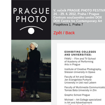
V. ročník PRAGUE PHOTO FESTIVAL
24. - 29. 4. 2012, Praha / Prague
Centrum současného umění DOX
DOX Centre for Contemporary Art
Poupětova 1, Praha 7
Zpět / Back