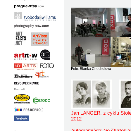
Foto: Blanka Chocholová
Partneři
Jan LANGER, z cyklu Stole
2012
Praguefoto Praguephoto Prague
foto photo
Autogramiáda: Ve čtvrtek 2