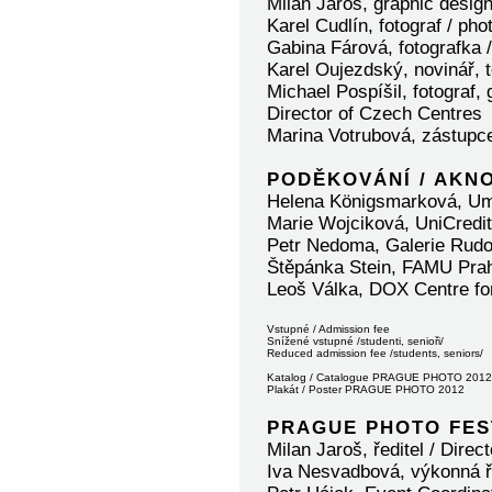
Milan Jaroš, graphic desig
Karel Cudlín, fotograf / ph
Gabina Fárová, fotografka 
Karel Oujezdský, novinář, t
Michael Pospíšil, fotograf,
Director of Czech Centres
Marina Votrubová, zástupce
PODĚKOVÁNÍ / AKN
Helena Königsmarková, U
Marie Wojciková, UniCredit
Petr Nedoma, Galerie Rudo
Štěpánka Stein, FAMU Pra
Leoš Válka, DOX Centre fo
Vstupné / Admission fee
Snížené vstupné /studenti, senioři/
Reduced admission fee /students, seniors
Katalog / Catalogue PRAGUE PHOTO 20
Plakát / Poster PRAGUE PHOTO 2012
PRAGUE PHOTO FES
Milan Jaroš, ředitel / Di
Iva Nesvadbová, výkonná ře