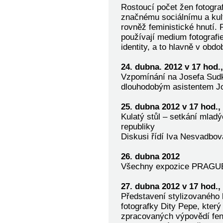
Rostoucí počet žen fotogra
značnému sociálnímu a kultu
rovněž feministické hnutí.
používají medium fotografie
identity, a to hlavně v obdo
24. dubna. 2012 v 17 hod
Vzpomínání na Josefa Sud
dlouhodobým asistentem Jo
25. dubna 2012 v 17 hod.
Kulatý stůl – setkání mlad
republiky
Diskusi řídí Iva Nesvadb
26. dubna 2012
Všechny expozice PRAGUE 
27. dubna 2012 v 17 hod.
Představení stylizovaného
fotografky Dity Pepe, který
zpracovaných výpovědí fe