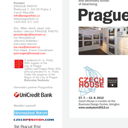
Kontakt:
PRAGUE PHOTO
Řetězová 7, 110 00 Praha 1
Czech Republic
info@praguefoto.cz
www.praguefoto.cz
+420 602 277 210
Doc. Milan Jaroš, akad. mal.,
ředitel / director PRAGUE PHOTO
jarosdesign@seznam.cz
Iva Nesvadbová
výkonná ředitelka /
executive director
iva.nes@seznam.cz
Petr Hájek, Event Coordinator
petr-hajek@hotmail.com
S podporou hl. m. Prahy
With support of the
City of Prague
Záštitu nad Prague Photo 2011
převzal primátor hl. m. Prahy
Under the auspices of the
Mayor of the City of Prague
Bohuslav Svoboda
Generální partner Praguefoto
Mediální partneři