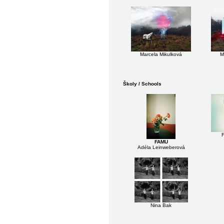
Marcela Mikulková
M
Školy / Schools
F
FAMU
Adéla Leinweberová
Nina Bak