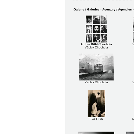
Galerie / Galeries - Agentury / Agencies 
Archiv B&M Chochola
Václav Chochola
Václav Chochola
Eva Fuka
N