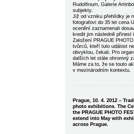
Rudolfinum, Galerie Artinbo
subjekty.
Již od vzniku přehlídky j
fotografovi do 35 let cena
ocenění zaznamenali dosava
kredit jim následně přinesl
Založení PRAGUE PHOTO F
tvůrců, kteří tuto událost ne
obvyklou, čekali. Pro orga
dalších let stále ohromný zá
Máme za to, že se touto akc
v mezinárodním kontextu.
Prague, 10. 4. 2012 – Trad
photo exhibitions. The Ce
the PRAGUE PHOTO FESTIVA
extend into May with exhi
across Prague.