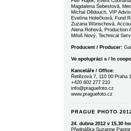
Petr Hájek, Event Coordina
Magdalena Šebestová, Medi
Michal Dědouch, VIP Advis
Evelína Holečková, Fund R
Zuzana Wünschová, Accou
Alena Rohová, Production A
Miloš Nový, Technical Serv
Producent / Producer:
Gam
Ve spolupráci s / In coopo
Kanceláře / Office:
Řetězová 7, 110 00 Praha 
+420 602 277 210
info@praguefoto.cz
www.praguefoto.cz
PRAGUE PHOTO 201
24. dubna 2012 v 15,30 h
Přednáška Suzanne Pastor - 