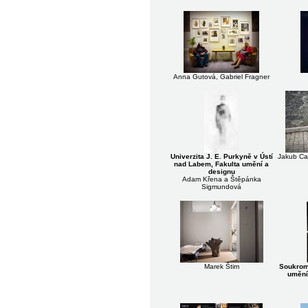
Anna Gutová, Gabriel Fragner
Univerzita J. E. Purkyně v Ústí
Jakub Ca
nad Labem, Fakulta umění a
designu
Adam Křena a Štěpánka
Sigmundová
Marek Štim
Soukrom
umění