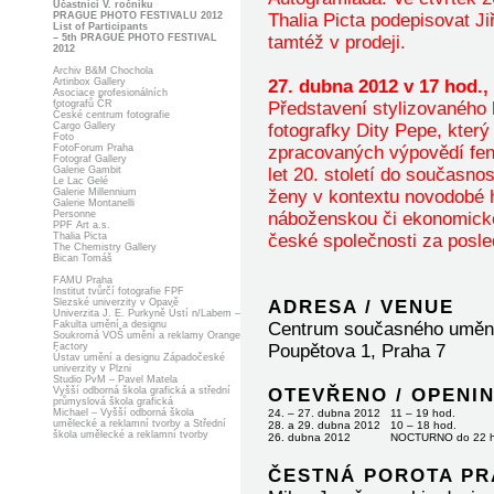
Účastníci V. ročníku
PRAGUE PHOTO FESTIVALU 2012
Thalia Picta podepisovat J
List of Participants
– 5th PRAGUE PHOTO FESTIVAL
tamtéž v prodeji.
2012
Archiv B&M Chochola
Artinbox Gallery
27. dubna 2012 v 17 hod.
Asociace profesionálních
fotografů ČR
Představení stylizovaného
České centrum fotografie
Cargo Gallery
fotografky Dity Pepe, který
Foto
FotoForum Praha
zpracovaných výpovědí fe
Fotograf Gallery
Galerie Gambit
let 20. století do současno
Le Lac Gelé
Galerie Millennium
ženy v kontextu novodobé hi
Galerie Montanelli
Personne
náboženskou či ekonomickou
PPF Art a.s.
Thalia Picta
české společnosti za posled
The Chemistry Gallery
Bican Tomáš
FAMU Praha
Institut tvůrčí fotografie FPF
Slezské univerzity v Opavě
ADRESA / VENUE
Univerzita J. E. Purkyně Ústí n/Labem –
Fakulta umění a designu
Centrum současného umění
Soukromá VOŠ umění a reklamy Orange
Factory
Poupětova 1, Praha 7
Ústav umění a designu Západočeské
univerzity v Plzni
Studio PvM – Pavel Matela
Vyšší odborná škola grafická a střední
OTEVŘENO / OPENI
průmyslová škola grafická
Michael – Vyšší odborná škola
24. – 27. dubna 2012
11 – 19 hod.
umělecké a reklamní tvorby a Střední
28. a 29. dubna 2012
10 – 18 hod.
škola umělecké a reklamní tvorby
26. dubna 2012
NOCTURNO do 22 h
ČESTNÁ POROTA PR