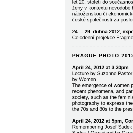
let 20. století do současno
ženy v kontextu novodobé hi
náboženskou či ekonomickou
české společnosti za posled
24. – 29. dubna 2012, ex
Celodenní projekce Fragmen
PRAGUE PHOTO 201
April 24, 2012 at 3.30pm
Lecture by Suzanne Pastor 
by Women
The emergence of women pho
recent phenomena, and para
society, such as the femin
photography to express their
the 70s and 80s to the pres
April 24, 2012 at 5pm, C
Remembering Josef Sudek wi
Sudek / Organized by Czec