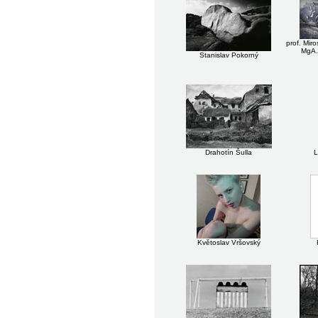
prof. Mir
MgA.
Stanislav Pokorný
Drahotín Šulla
L
Květoslav Vršovský