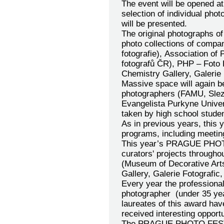
The event will be opened a
selection of individual phot
will be presented.
The original photographs of
photo collections of compa
fotografie), Association of
fotografů ČR), PHP – Foto 
Chemistry Gallery, Galerie 
Massive space will again be
photographers (FAMU, Slezs
Evangelista Purkyne Univers
taken by high school studen
As in previous years, this y
programs, including meetin
This year’s PRAGUE PHOTO 
curators' projects througho
(Museum of Decorative Arts
Gallery, Galerie Fotografic,
Every year the professional
photographer (under 35 ye
laureates of this award hav
received interesting opportu
The PRAGUE PHOTO FESTIV